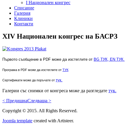
I Национален конгрес
Списание
Галерия
Клиники
Контакти
XIV Национален конгрес на БАСРЗ
Първото съобщение в PDF може да изстеглите от
BG ТУК,
EN ТУК.
Програма в PDF може да изстеглите от
ТУК
тук.
Сертификати може да поръчате от
Галерии със снимки от конгреса може да разгледате
тук.
< Предишна
Следваща >
Copyright © 2015. All Rights Reserved.
Joomla template
created with Artisteer.