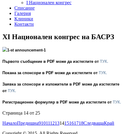
I Национален конгрес
Списание
Галерия
Клиники
Контакти
XI Национален конгрес на БАСРЗ
Първото съобщение в PDF може да изстеглите от
ТУК.
Покана за спонсори в PDF може да изстеглите от
ТУК.
Заявка за спонсори и изложители в PDF може да изстеглите
от
ТУК.
Регистрационен формуляр в PDF може да изстеглите от
ТУК.
Страница 14 от 25
Начало
Предишна
9
10
11
12
13
14
15
16
17
18
Следваща
Край
Copyright © 2015. All Rights Reserved.